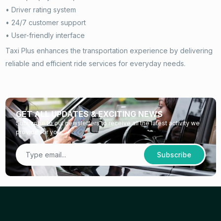
• Driver rating system
• 24/7 customer support
• User-friendly interface
Taxi Plus enhances the transportation experience by delivering
reliable and efficient ride services for everyday needs.
GET ALL UPDATES & EXCITING NEWS
Subscribe to out newsletters to receive all the latest activity we
provide for you
Subscribe